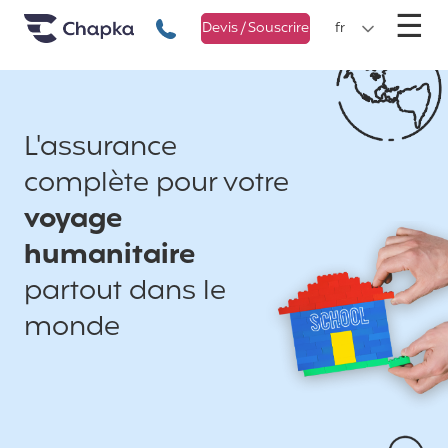
Chapka Assurances Voyages
Aller directement au contenu
M
☰
+33 1 74 85 50 50
Devis / Souscrire
fr
L'assurance
complète pour votre
voyage
humanitaire
partout dans le
monde