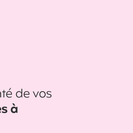
té de vos
es à