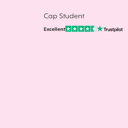
Cap Student
Excellent
Note sur Avis vérifiés :