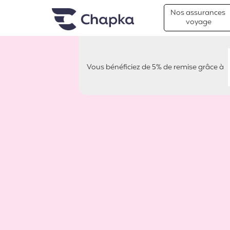
Chapka Assurances Voyages
Aller directement au contenu
Nos assurances
voyage
Vous bénéficiez de 5% de remise grâce à
REALSTEP TRAVELS