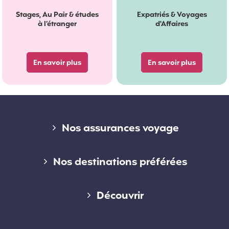
Stages, Au Pair & études
Expatriés & Voyages
à l’étranger
d'Affaires
En savoir plus
En savoir plus
Liens divers
Nos assurances voyage
Assurance voyage courte durée
Nos destinations préférées
Assurance voyage longue durée
Assurance voyage en Australie
Découvrir
Assurance voyage annuelle
Assurance voyage au Canada
Qui sommes-nous ?