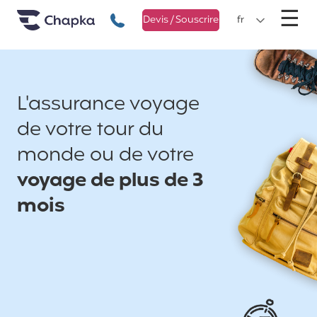
Chapka Assurances Voyages
Aller directement au contenu
M
☰
+33 1 74 85 50 50
Devis / Souscrire
fr
L'assurance voyage
de votre tour du
monde ou de votre
voyage de plus de 3
mois