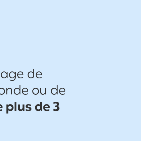
yage de
monde ou de
 plus de 3