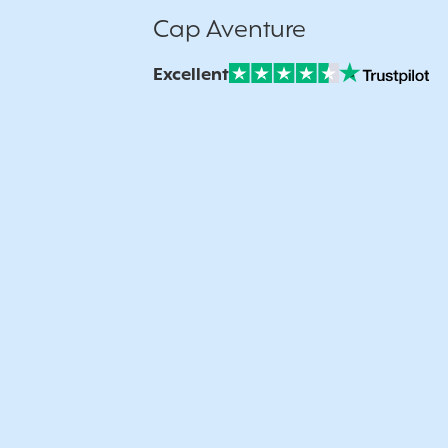
Cap Aventure
Excellent
Note sur Avis vérifiés :