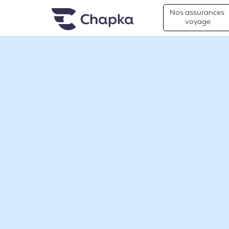
Chapka Assurances Voyages
Aller directement au contenu
Nos assurances
voyage