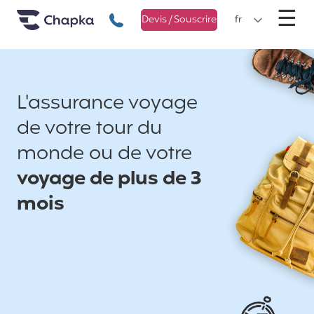
Chapka Assurances Voyages
Aller directement au contenu
M
☰
+33 1 74 85 50 50
Devis / Souscrire
fr
L'assurance voyage
de votre tour du
monde ou de votre
voyage de plus de 3
mois