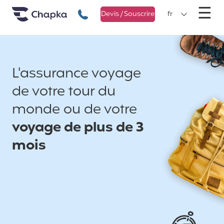
Chapka Assurances Voyages
Aller directement au contenu
M
☰
+33 1 74 85 50 50
Devis / Souscrire
fr
L'assurance voyage
de votre tour du
monde ou de votre
voyage de plus de 3
mois