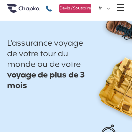
Chapka Assurances Voyages
Aller directement au contenu
M
☰
+33 1 74 85 50 50
Devis / Souscrire
fr
L'assurance voyage
de votre tour du
monde ou de votre
voyage de plus de 3
mois