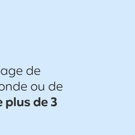
yage de
monde ou de
 plus de 3