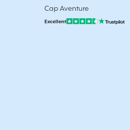
Cap Aventure
Excellent
Note sur Avis vérifiés :