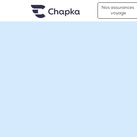
Chapka Assurances Voyages
Aller directement au contenu
Nos assurances
voyage