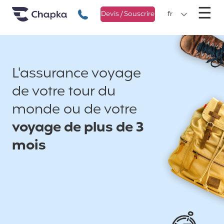
Chapka Assurances Voyages
Aller directement au contenu
M
☰
+33 1 74 85 50 50
Devis / Souscrire
fr
L'assurance voyage
de votre tour du
monde ou de votre
voyage de plus de 3
mois