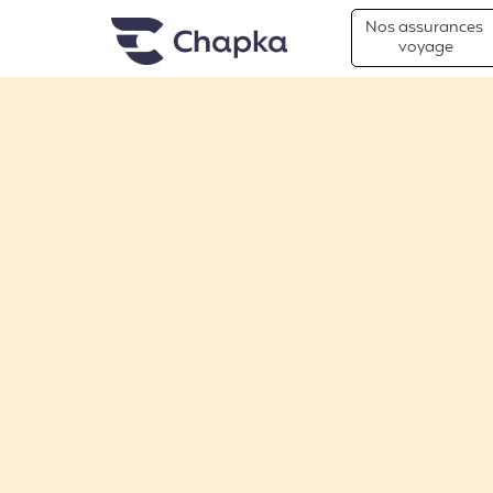
Chapka Assurances Voyages
Aller directement au contenu
Nos assurances
voyage