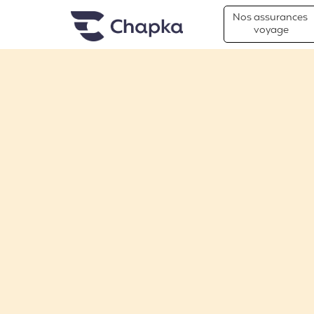
Chapka Assurances Voyages
Aller directement au contenu
Nos assurances
voyage