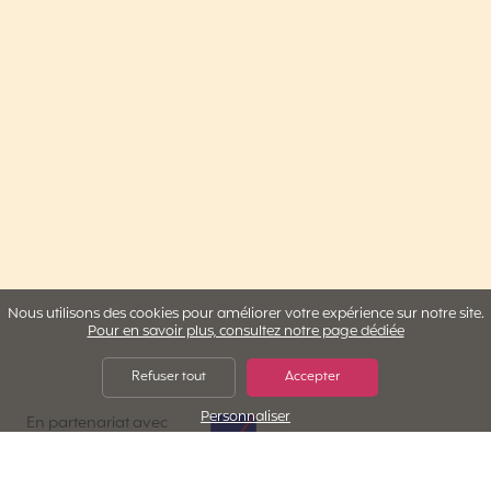
Nous utilisons des cookies pour améliorer votre expérience sur notre site.
Pour en savoir plus, consultez notre page dédiée
Refuser tout
Accepter
Personnaliser
AXA Assistance
En partenariat avec