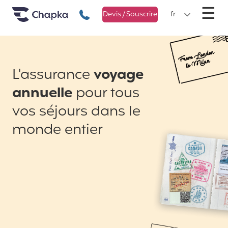
Chapka Assurances Voyages
Aller directement au contenu
M
☰
+33 1 74 85 50 50
Devis / Souscrire
fr
L'assurance
voyage
annuelle
pour tous
vos séjours dans le
monde entier