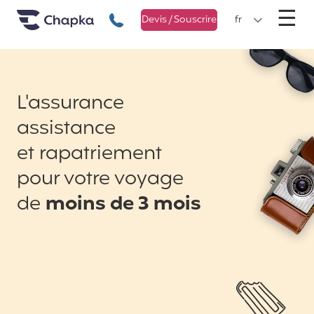
Chapka Assurances Voyages
Aller directement au contenu
M
☰
+33 1 74 85 50 50
Devis / Souscrire
fr
L'assurance
assistance
et rapatriement
pour votre voyage
de
moins de 3 mois