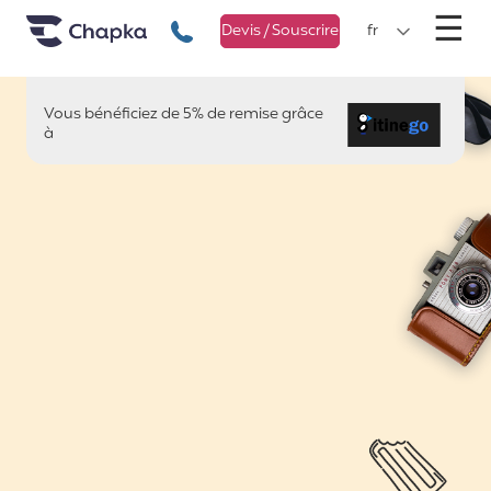
Chapka Assurances Voyages
Aller directement au contenu
M
☰
+33 1 74 85 50 50
Devis / Souscrire
fr
Vous bénéficiez de 5% de remise grâce
Itinego
à