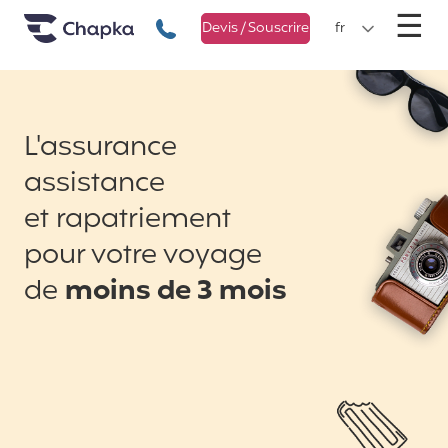
Chapka Assurances Voyages
Aller directement au contenu
M
☰
+33 1 74 85 50 50
Devis / Souscrire
fr
L'assurance
assistance
et rapatriement
pour votre voyage
de
moins de 3 mois