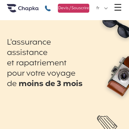
Chapka Assurances Voyages
Aller directement au contenu
M
☰
+33 1 74 85 50 50
Devis / Souscrire
fr
L'assurance
assistance
et rapatriement
pour votre voyage
de
moins de 3 mois