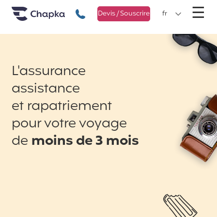
Chapka Assurances Voyages
Aller directement au contenu
M
☰
+33 1 74 85 50 50
Devis / Souscrire
fr
L'assurance
assistance
et rapatriement
pour votre voyage
de
moins de 3 mois