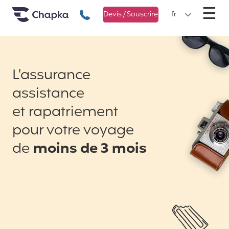
Chapka Assurances Voyages
Aller directement au contenu
M
☰
+33 1 74 85 50 50
Devis / Souscrire
fr
L'assurance
assistance
et rapatriement
pour votre voyage
de
moins de 3 mois