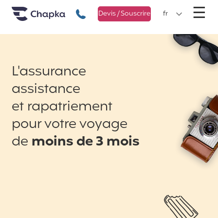
Chapka Assurances Voyages
Aller directement au contenu
M
☰
+33 1 74 85 50 50
Devis / Souscrire
fr
L'assurance
assistance
et rapatriement
pour votre voyage
de
moins de 3 mois