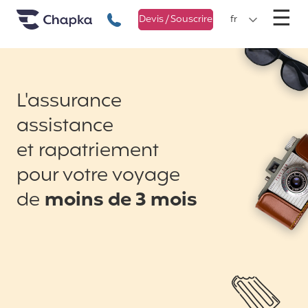
Chapka Assurances Voyages
Aller directement au contenu
M
☰
+33 1 74 85 50 50
Devis / Souscrire
fr
L'assurance
assistance
et rapatriement
pour votre voyage
de
moins de 3 mois