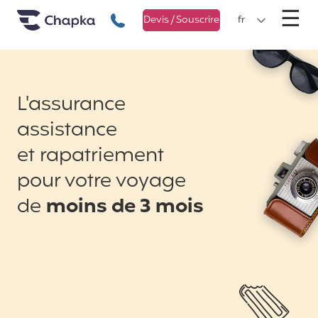
Chapka Assurances Voyages
Aller directement au contenu
M
☰
+33 1 74 85 50 50
Devis / Souscrire
fr
L'assurance
assistance
et rapatriement
pour votre voyage
de
moins de 3 mois