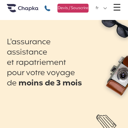
Chapka Assurances Voyages
Aller directement au contenu
M
☰
+33 1 74 85 50 50
Devis / Souscrire
fr
L'assurance
assistance
et rapatriement
pour votre voyage
de
moins de 3 mois