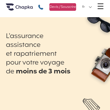
Chapka Assurances Voyages
Aller directement au contenu
M
☰
+33 1 74 85 50 50
Devis / Souscrire
fr
L'assurance
assistance
et rapatriement
pour votre voyage
de
moins de 3 mois