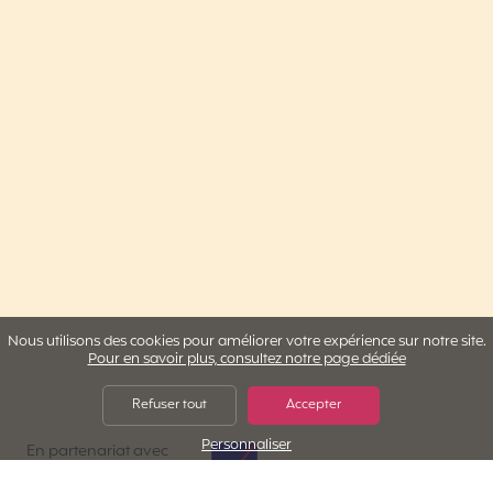
Nous utilisons des cookies pour améliorer votre expérience sur notre site.
Pour en savoir plus, consultez notre page dédiée
Refuser tout
Accepter
Personnaliser
AXA Assistance
En partenariat avec