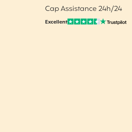
Cap Assistance 24h/24
Excellent
Note sur Avis vérifiés :