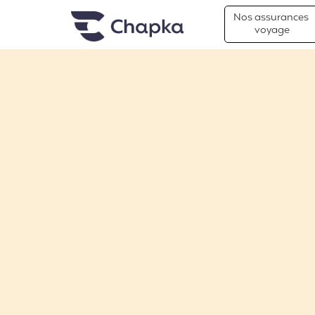
Chapka Assurances Voyages
Aller directement au contenu
Nos assurances
voyage