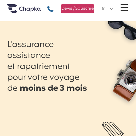
Chapka Assurances Voyages
Aller directement au contenu
M
☰
+33 1 74 85 50 50
Devis / Souscrire
fr
L'assurance
assistance
et rapatriement
pour votre voyage
de
moins de 3 mois