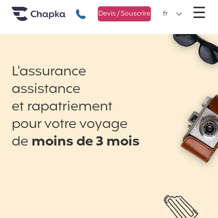
Chapka Assurances Voyages
Aller directement au contenu
M
☰
+33 1 74 85 50 50
Devis / Souscrire
fr
L'assurance
assistance
et rapatriement
pour votre voyage
de
moins de 3 mois