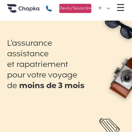
Chapka Assurances Voyages
Aller directement au contenu
M
☰
+33 1 74 85 50 50
Devis / Souscrire
fr
L'assurance
assistance
et rapatriement
pour votre voyage
de
moins de 3 mois