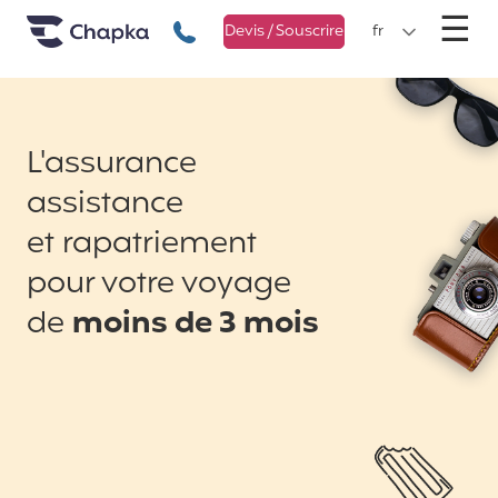
Chapka Assurances Voyages
Aller directement au contenu
M
☰
+33 1 74 85 50 50
Devis / Souscrire
fr
L'assurance
assistance
et rapatriement
pour votre voyage
de
moins de 3 mois