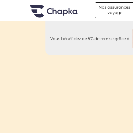
Chapka Assurances Voyages
Aller directement au contenu
Nos assurances
voyage
Vous bénéficiez de 5% de remise grâce à
ENTRE2POLES