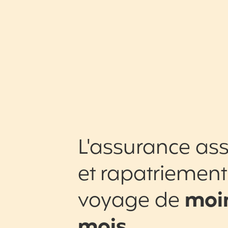
L'assurance ass
et rapatriement
voyage de
moin
mois