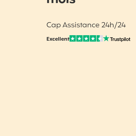
Cap Assistance 24h/24
Excellent
Note sur Avis vérifiés :