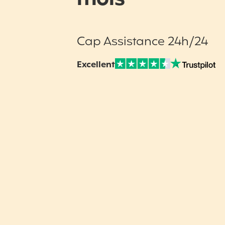
Cap Assistance 24h/24
Excellent
Note sur Avis vérifiés :