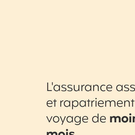
L'assurance ass
et rapatriement
voyage de
moin
mois