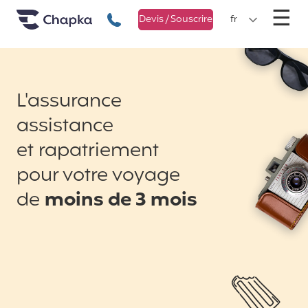
Chapka Assurances Voyages
Aller directement au contenu
M
☰
+33 1 74 85 50 50
Devis / Souscrire
fr
L'assurance
assistance
et rapatriement
pour votre voyage
de
moins de 3 mois