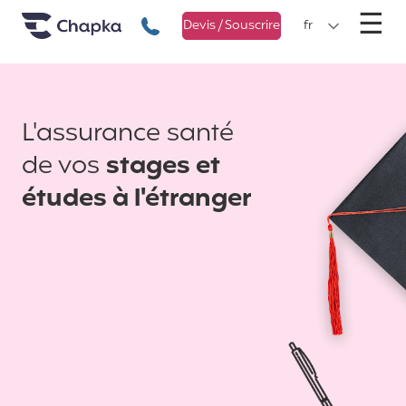
Chapka Assurances Voyages
Aller directement au contenu
M
☰
+33 1 74 85 50 50
Devis / Souscrire
fr
L'assurance santé
de vos
stages et
études à l'étranger