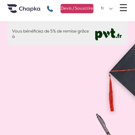
Chapka Assurances Voyages
Aller directement au contenu
M
☰
+33 1 74 85 50 50
Devis / Souscrire
fr
Vous bénéficiez de 5% de remise grâce
pvt.fr
à