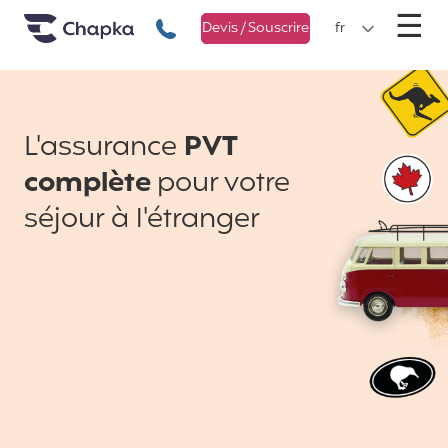
Chapka Assurances Voyages
Aller directement au contenu
M
☰
+33 1 74 85 50 50
Devis / Souscrire
fr
L'assurance
PVT
complète
pour votre
séjour à l'étranger