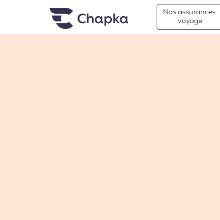
Chapka Assurances Voyages
Aller directement au contenu
Nos assurances
voyage