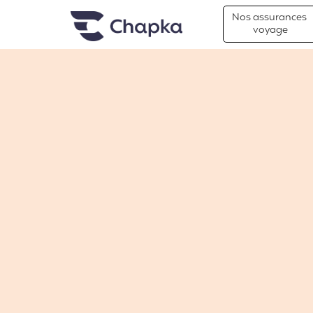
Chapka Assurances Voyages
Aller directement au contenu
Nos assurances
voyage