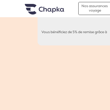
Chapka Assurances Voyages
Aller directement au contenu
Nos assurances
voyage
Vous bénéficiez de 5% de remise grâce à
pvt.fr