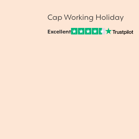
Cap Working Holiday
Excellent
Note sur Avis vérifiés :