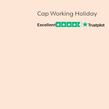
Cap Working Holiday
Excellent
Note sur Avis vérifiés :