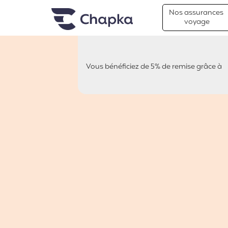
Chapka Assurances Voyages
Aller directement au contenu
Nos assurances
voyage
Vous bénéficiez de 5% de remise grâce à
pvt.fr