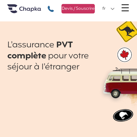
Chapka Assurances Voyages
Aller directement au contenu
M
☰
+33 1 74 85 50 50
Devis / Souscrire
fr
L'assurance
PVT
complète
pour votre
séjour à l'étranger