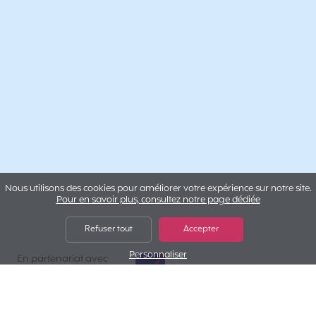
Nous utilisons des cookies pour améliorer votre expérience sur notre site.
Pour en savoir plus, consultez notre page dédiée
Refuser tout
Accepter
Personnaliser
AXA Assistance
En partenariat avec