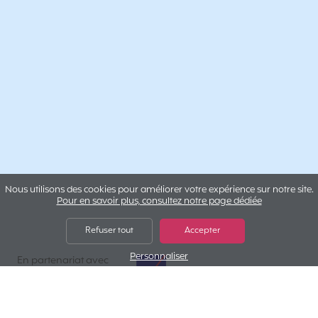
Nous utilisons des cookies pour améliorer votre expérience sur notre site.
Pour en savoir plus, consultez notre page dédiée
Refuser tout
Accepter
Personnaliser
AXA Assistance
En partenariat avec