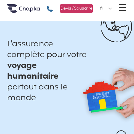
Chapka Assurances Voyages
Aller directement au contenu
M
☰
+33 1 74 85 50 50
Devis / Souscrire
fr
L'assurance
complète pour votre
voyage
humanitaire
partout dans le
monde