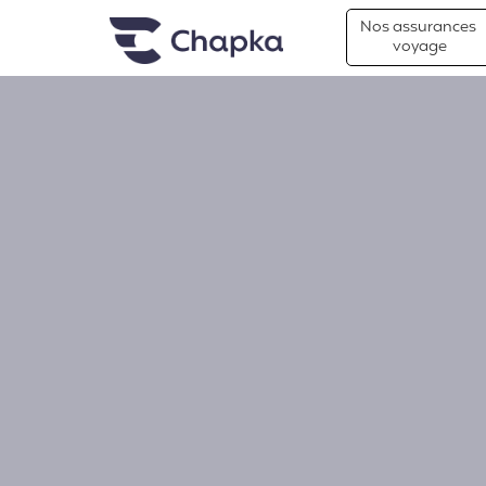
Chapka Assurances Voyages
Aller directement au contenu
Nos assurances
voyage