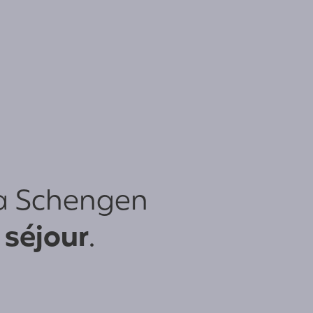
sa Schengen
 séjour
.