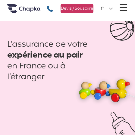
Chapka Assurances Voyages
Aller directement au contenu
M
☰
+33 1 74 85 50 50
Devis / Souscrire
fr
L'assurance de votre
expérience au pair
en France ou à
l'étranger