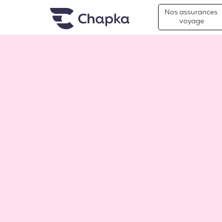
Chapka Assurances Voyages
Aller directement au contenu
Nos assurances
voyage