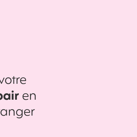
votre
pair
en
tranger