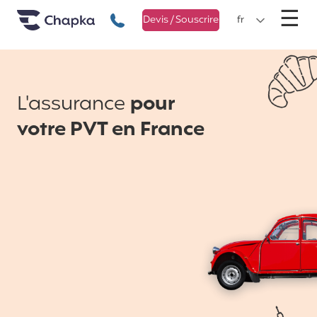
Chapka Assurances Voyages
Aller directement au contenu
M
☰
+33 1 74 85 50 50
Devis / Souscrire
fr
L'assurance
pour
votre PVT en France