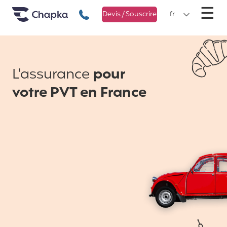
Chapka Assurances Voyages
Aller directement au contenu
M
☰
+33 1 74 85 50 50
Devis / Souscrire
fr
L'assurance
pour
votre PVT en France