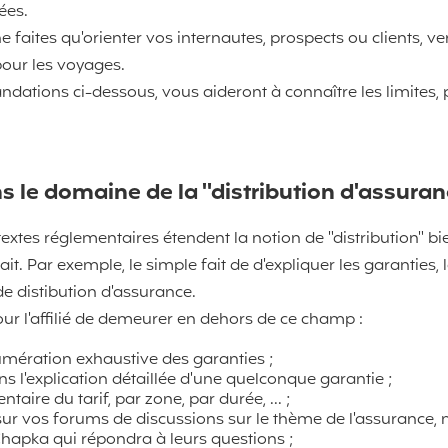
ées.
 ne faites qu'orienter vos internautes, prospects ou clients, v
pour les voyages.
ations ci-dessous, vous aideront à connaître les limites, 
s le domaine de la "distribution d'assuranc
 textes réglementaires étendent la notion de "distribution" b
 Par exemple, le simple fait de d'expliquer les garanties, la
de distibution d'assurance.
our l'affilié de demeurer en dehors de ce champ :
numération exhaustive des garanties ;
s l'explication détaillée d'une quelconque garantie ;
ntaire du tarif, par zone, par durée, ... ;
sur vos forums de discussions sur le thème de l'assurance,
Chapka qui répondra à leurs questions ;