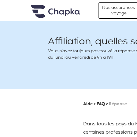
Chapka Assurances Voyages
Aller directement au contenu
Nos assurances
voyage
Affiliation, quelles 
Vous n’avez toujours pas trouvé la réponse à 
du lundi au vendredi de 9h à 19h.
Aide
>
FAQ
>
Réponse
Dans tous les pays du M
certaines professions pe