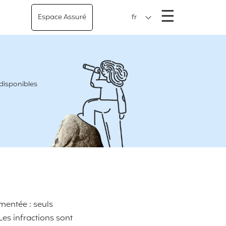
Menu
☰
Espace Assuré
fr
 disponibles
ementée : seuls
 Les infractions sont