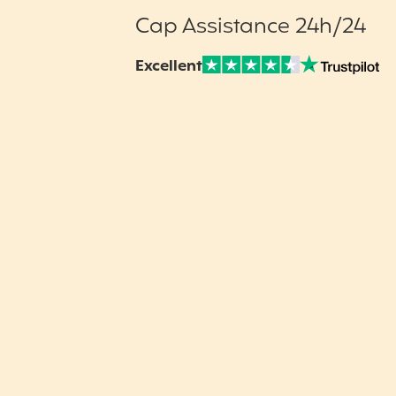
Cap Assistance 24h/24
Excellent
Note sur Avis vérifiés :