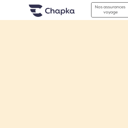
Chapka Assurances Voyages
Aller directement au contenu
Nos assurances
voyage